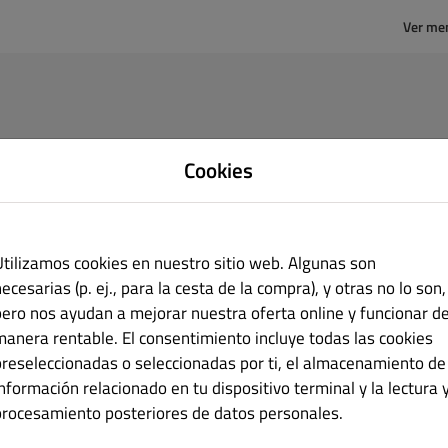
Ver me
Cookies
primir
Utilizamos cookies en nuestro sitio web. Algunas son
Cairogal Foods SL
ecesarias (p. ej., para la cesta de la compra), y otras no lo son,
AHMED FAWZI ALI ALAMROUSI
pero nos ayudan a mejorar nuestra oferta online y funcionar d
Av. Gran Canaria 15 Bajo, A Coruña 15011,
manera rentable. El consentimiento incluye todas las cookies
Spain
preseleccionadas o seleccionadas por ti, el almacenamiento de
ntacto
información relacionado en tu dispositivo terminal y la lectura 
+34663660222
procesamiento posteriores de datos personales.
dive_nemo@hotmail.com