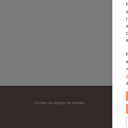
Tr
Plat
http
INFOR
Cambiar los ajustes de cookies
Contác
Política
Término