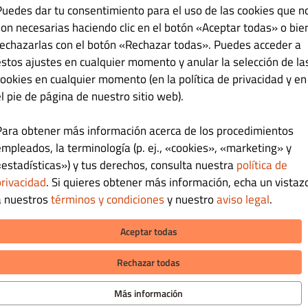
Puedes dar tu consentimiento para el uso de las cookies que n
ibunal de registro y número de registro
son necesarias haciendo clic en el botón «Aceptar todas» o bie
rechazarlas con el botón «Rechazar todas». Puedes acceder a
estos ajustes en cualquier momento y anular la selección de la
cookies en cualquier momento (en la política de privacidad y en
VAT: B09930298
el pie de página de nuestro sitio web).
aforma de la Comisión Europea para la resolución de conflictos online:
s://ec.europa.eu/consumers/odr/main/index.cfm
Para obtener más información acerca de los procedimientos
empleados, la terminología (p. ej., «cookies», «marketing» y
«estadísticas») y tus derechos, consulta nuestra
política de
privacidad
. Si quieres obtener más información, echa un vistaz
a nuestros
términos y condiciones
y nuestro
aviso legal
.
Aceptar todas
MACIÓN
MÉTODOS DE PAGO PARA ENTRE
Rechazar todas
tanos
 de privacidad
Más información
s y condiciones