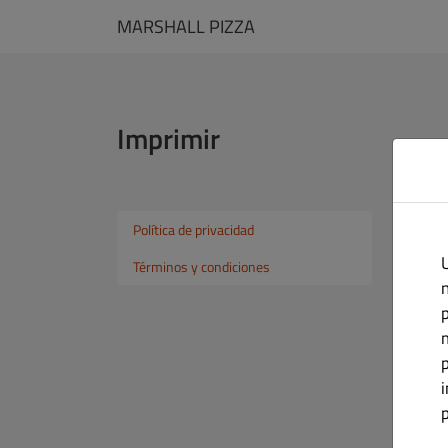
MARSHALL PIZZA
Imprimir
Política de privacidad
Im
Términos y condiciones
n
Co