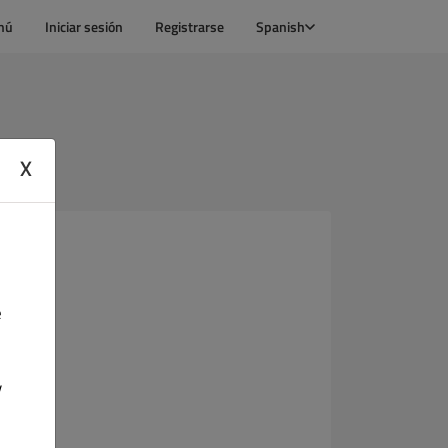
nú
Iniciar sesión
Registrarse
Spanish
X
e
y