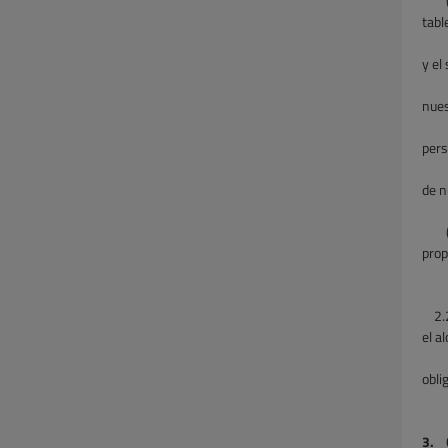
tabl
y el
nues
pers
de n
prop
2.
el a
obli
3. 