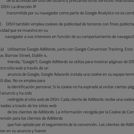
de la actividad del sitio del usuario y
prestando otros servicios relacionados
 DISH. La dirección IP
transmitida por su navegador como parte de Google
Analytics no se comb
2.
DISH también emplea cookies de publicidad de terceros con fines publicita
icidad que se muestra en su
navegador
a sus intereses en función de su comportamiento de navegación.
(a)
Utilizamos Google AdWords, junto con Google Conversion Tracking. Este e
e, Barrow Street, Dublín 4,
Irlanda; "Google"). Google AdWords se utiliza para mostrar páginas de DIS
tro sitio web a través de un
anuncio de Google, Google Adwords instala una cookie en su equipo termin
30 días. No se emplea para
la identificación personal. Si la cookie no ha expirado al visitar ciertas 
l anuncio y ha sido
redirigido
al sitio web de DISH. Cada cliente de AdWords recibe una cookie
readas a través de los sitios web
de los
clientes de AdWords. La información recogida por la Cookie de Conv
ersión para los clientes de AdWords
que han
optado por el seguimiento de la conversión. Los clientes de Ad
aron en su anuncio y fueron