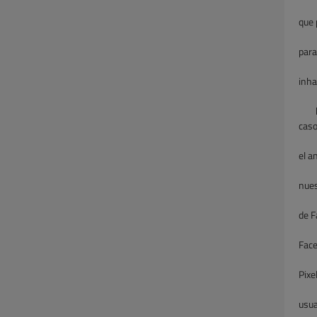
que 
para
inha
caso
el a
nues
de F
Face
Pixe
usua