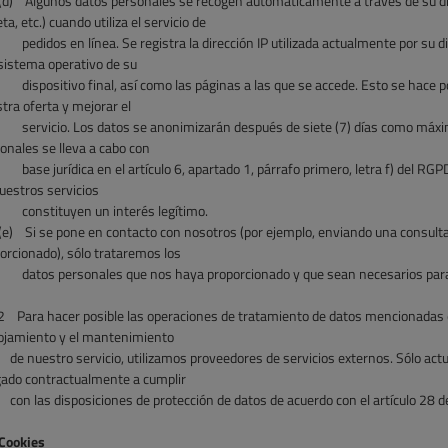
(d)
Algunos datos personales se recogen automáticamente a través de su dis
eta, etc.) cuando utiliza el servicio de
pedidos en línea. Se registra la dirección IP utilizada actualmente por su di
 sistema operativo de su
dispositivo final, así como las páginas a las que se accede. Esto se hace 
tra oferta y mejorar el
servicio. Los datos se anonimizarán después de siete (7) días como máxi
onales se lleva a cabo con
base jurídica en el artículo 6, apartado 1, párrafo primero, letra f) del RG
uestros servicios
constituyen
un interés legítimo.
(e)
Si se pone en contacto con nosotros (por ejemplo, enviando una consulta
orcionado), sólo trataremos los
datos personales que nos haya proporcionado y que sean necesarios para
2
Para hacer posible las operaciones de tratamiento de datos mencionadas e
lojamiento y el mantenimiento
de nuestro servicio, utilizamos proveedores de servicios externos. Sólo ac
gado contractualmente a cumplir
con
las disposiciones de protección de datos de acuerdo con el artículo 28 
Cookies