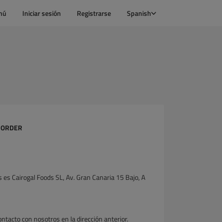
nú
Iniciar sesión
Registrarse
Spanish
H ORDER
s es Cairogal Foods SL, Av. Gran Canaria 15 Bajo, A
ntacto con nosotros en la dirección anterior.