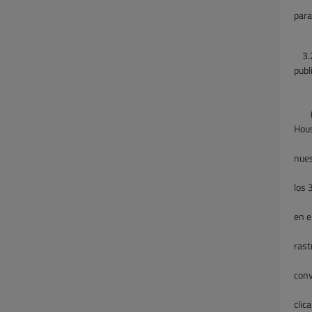
para
3.
publ
Hous
nues
los 
en e
rast
conv
clic