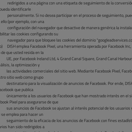
redirigidos a una
página con una etiqueta de seguimiento de la conversi
pueda identificarle
personalmente.
Si no desea
participar en el proceso de seguimiento, pue
 ello (por ejemplo, con una
configuración del
navegador que
desactive de manera genérica la instal
bilitar las cookies configurando su
navegador para que
bloquee las cookies
del dominio "googleadservices.c
b)
DISH emplea Facebook Pixel, una herramienta operada por Facebook Inc,
 de que usted resida en la
UE,
por Facebook Ireland Ltd, 4 Grand Canal Square, Grand Canal Harbour, 
nálisis, la optimización y
las
actividades comerciales del sitio web. Mediante Facebook Pixel, Face
tro sitio web como grupo
destinatario
para
la visualización de anuncios de Facebook. Por ende, DI
acebook que publica
únicamente a los
usuarios de
Facebook que han mostrado interés en el sit
book Pixel para asegurarse de que
sus anuncios de
Facebook se ajustan
al interés potencial de los usuario
l se emplea para hacer un
seguimiento de la
eficacia
de los anuncios de
Facebook con fines estadíst
rios han sido redirigidos a