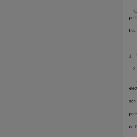
1.
pedi
hech
2. T
2.
elec
son 
podr
del