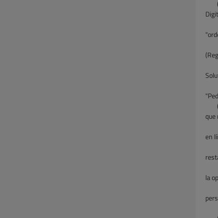
Digi
"ord
(Reg
Solu
"Ped
que 
en l
rest
la o
pers