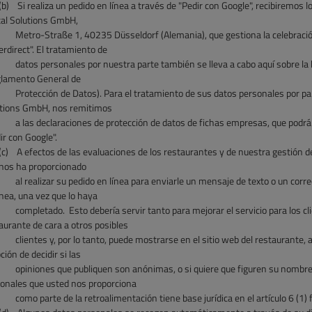
(b)
Si realiza un pedido en línea a través de "Pedir con Google", recibiremos 
tal Solutions GmbH,
Metro-Straße 1, 40235 Düsseldorf (Alemania), que gestiona la celebració
erdirect". El tratamiento de
datos personales por nuestra parte también se lleva a cabo aquí sobre la b
lamento General de
Protección de Datos). Para el tratamiento de sus datos personales por part
tions GmbH, nos remitimos
a las declaraciones de protección de datos de fichas empresas, que podrá c
ir con Google".
(c)
A efectos de las evaluaciones de los restaurantes y de nuestra gestión de
nos ha proporcionado
al realizar su pedido en línea para enviarle un mensaje de texto o un corr
ínea, una vez que lo haya
completado. Esto debería servir tanto para mejorar el servicio para los c
aurante de cara a otros posibles
clientes y, por lo tanto, puede mostrarse en el sitio web del restaurante
pción de decidir si las
opiniones que publiquen son anónimas, o si quiere que figuren su nombre 
onales que usted nos proporciona
como parte de la retroalimentación tiene base jurídica en el artículo 6 (1) 