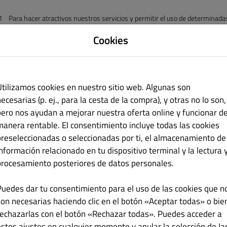
1 Para hacer atractivos nuestros servicios y permitir el uso de determinadas
nformación breve que se
Cookies
almacena
en su dispositivo final y se asigna al navegador que está utilizan
inan de nuevo al finalizar la sesión
en
el navegador,
es decir, después de cerrar el navegador (cookies de sesi
iten a DISH reconocer
su
navegador la próxima
vez que visite nuestro sitio web (cookies persist
Utilizamos cookies en nuestro sitio web. Algunas son
nforme sobre la instalación
ecesarias (p. ej., para la cesta de la compra), y otras no lo son,
de
cookies y realizar una
aceptación de cookies personalizada o excluir la 
pero nos ayudan a mejorar nuestra oferta online y funcionar d
ral. Para más información,
manera rentable. El consentimiento incluye todas las cookies
consulte la función de ayuda de
su navegador de Internet. Si no acepta las 
e limitada. Al aceptar nuestro
preseleccionadas o seleccionadas por ti, el almacenamiento de
"banner de cookies", usted presta su
consentimiento para el tratamiento d
información relacionado en tu dispositivo terminal y la lectura 
esto, el tratamiento de estos
procesamiento posteriores de datos personales.
datos personales se lleva a cabo con base en
el artículo 6, apartado 1, pár
ientes cookies analíticas:
Puedes dar tu consentimiento para el uso de las cookies que n
(a)
Utilizamos Adobe Analytics, un servicio proporcionado por Adobe System
son necesarias haciendo clic en el botón «Aceptar todas» o bie
ness Campus, Dublín 24,
rechazarlas con el botón «Rechazar todas». Puedes acceder a
República
de Irlanda; "Adobe"). Este servicio utiliza cookies que se alma
estos ajustes en cualquier momento y anular la selección de la