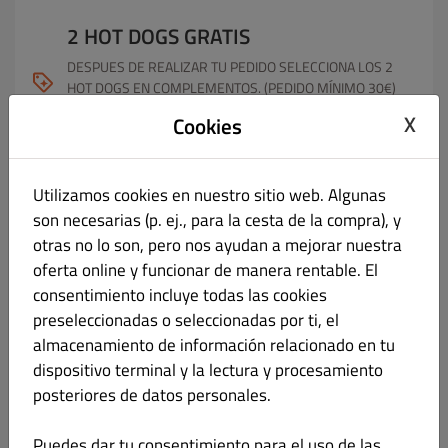
2 HOT DOGS GRATIS
DESPUES DE REALIZAR TU PEDIDO SELECCIONA LOS 2
HOT DOGS EN COMPLEMENTOS. (PEDIDO MÍNIMO 30€)
Código: No se requiere código.
X
Cookies
Mostrar todos los cupones
Utilizamos cookies en nuestro sitio web. Algunas
Menú
Horario laboral
Información
Cupones
son necesarias (p. ej., para la cesta de la compra), y
otras no lo son, pero nos ayudan a mejorar nuestra
oferta online y funcionar de manera rentable. El
GRANDES LOCAL Y RECOGER
Todo
OFERTAS MEDIANAS
OF
consentimiento incluye todas las cookies
preseleccionadas o seleccionadas por ti, el
GRANDES LOCAL Y RECOGER
almacenamiento de información relacionado en tu
dispositivo terminal y la lectura y procesamiento
posteriores de datos personales.
GRANDES LOCAL Y RECOGER
€ 12.30
Puedes dar tu consentimiento para el uso de las