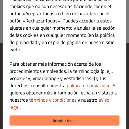
cookies que no son necesarias haciendo clic en el
botón «Aceptar todas» o bien rechazarlas con el
botón «Rechazar todas». Puedes acceder a estos
ajustes en cualquier momento y anular la selección
de las cookies en cualquier momento (en la política
de privacidad y en el pie de página de nuestro sitio
web).
Cambiar los ajustes de cookies
Para obtener más información acerca de los
Contáctanos
procedimientos empleados, la terminología (p. ej.,
Política de privacidad
«cookies», «marketing» y «estadísticas») y tus
Términos y condiciones
Legal notice
derechos, consulta nuestra
política de privacidad
. Si
MÉTODOS DE PAGO PARA ENTREGAS
quieres obtener más información, echa un vistazo a
nuestros
términos y condiciones
y nuestro
aviso
legal
.
MÉTODOS DE PAGO PARA RECOGIDAS
Aceptar todas